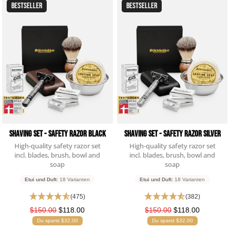
BESTSELLER
BESTSELLER
Shaving Set - Safety Razor Black
Shaving Set - Safety Razor Silver
High-quality safety razor set
High-quality safety razor set
incl. blades, brush, bowl and
incl. blades, brush, bowl and
soap
soap
Etui und Duft:
18 Varianten
Etui und Duft:
18 Varianten
(475)
(382)
$150.00
$118.00
$150.00
$118.00
Du sparst $32.00
Du sparst $32.00