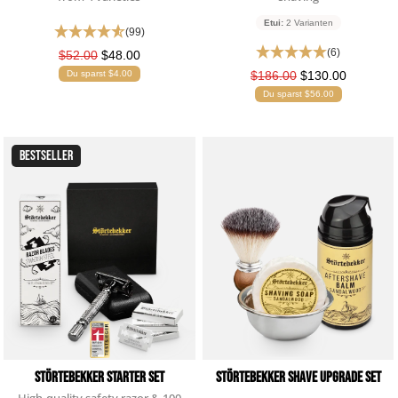
Etui:
2 Varianten
(99)
(6)
$52.00
$48.00
Du sparst $4.00
$186.00
$130.00
Du sparst $56.00
BESTSELLER
Störtebekker Shave Upgrade Set
Störtebekker Starter Set