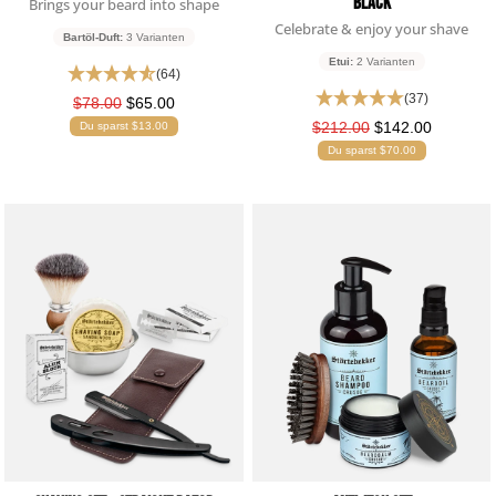
Black
Brings your beard into shape
Celebrate & enjoy your shave
Bartöl-Duft:
3 Varianten
Etui:
2 Varianten
(64)
(37)
$78.00
$65.00
$212.00
$142.00
Du sparst $13.00
Du sparst $70.00