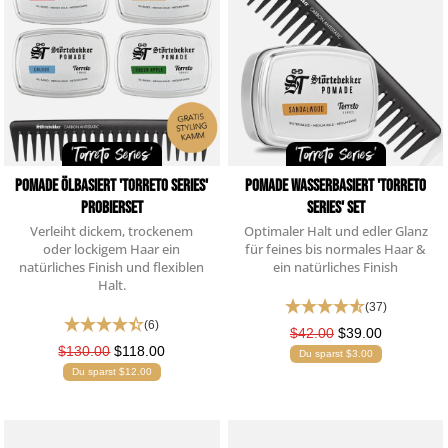
Pomade Ölbasiert 'Torreto Series'
Pomade Wasserbasiert 'Torreto
Probierset
Series' Set
Verleiht dickem, trockenem
Optimaler Halt und edler Glanz
oder lockigem Haar ein
für feines bis normales Haar &
natürliches Finish und flexiblen
ein natürliches Finish
Halt.
(37)
(6)
$42.00
$39.00
$130.00
$118.00
Du sparst $3.00
Du sparst $12.00