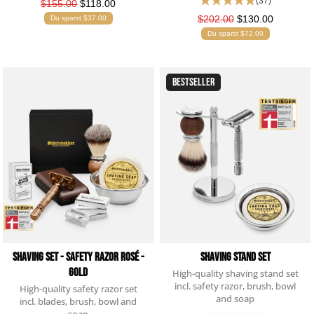
(37)
$155.00
$118.00
$202.00
$130.00
Du sparst $37.00
Du sparst $72.00
BESTSELLER
Shaving Set - Safety Razor Rosé -
Shaving Stand Set
Gold
High-quality shaving stand set
incl. safety razor, brush, bowl
High-quality safety razor set
and soap
incl. blades, brush, bowl and