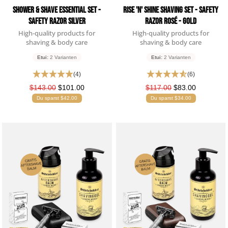
Shower & Shave Essential Set -
Rise 'n' Shine Shaving Set - Safety
Safety Razor Silver
Razor Rosé - Gold
High-quality products for
High-quality products for
shaving & body care
shaving & body care
Etui:
2 Varianten
Etui:
2 Varianten
(4)
(6)
$143.00
$101.00
$117.00
$83.00
Du sparst $42.00
Du sparst $34.00