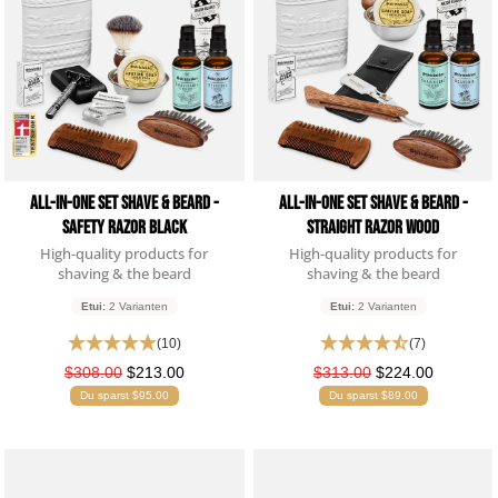
7.8.2026
Andreas
Verifizierter Kunde
Festes Shampoo - 5x Probierset
Angenehmer Duft und sehr Hautverträglich.
7.8.2026
All-in-one Set Shave & Beard -
All-in-one Set Shave & Beard -
Safety Razor Black
Straight Razor Wood
High-quality products for
High-quality products for
Carsten
shaving & the beard
shaving & the beard
Verifizierter Kunde
Schnelle Abwicklung und gewohnt pünktliche
Etui:
2 Varianten
Etui:
2 Varianten
Zustellung.
(10)
(7)
6.8.2026
$308.00
$213.00
$313.00
$224.00
Du sparst $95.00
Du sparst $89.00
Waldemar
Verifizierter Kunde
Sehr gute Produkte
6.8.2026