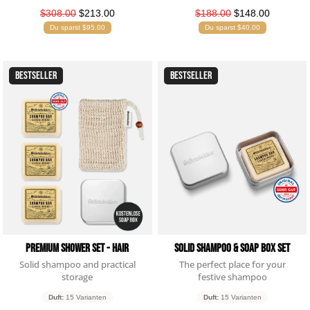
$308.00
$213.00
$188.00
$148.00
Du sparst $95.00
Du sparst $40.00
BESTSELLER
BESTSELLER
Premium Shower Set - Hair
Solid Shampoo & Soap Box Set
Solid shampoo and practical
The perfect place for your
storage
festive shampoo
Duft:
15 Varianten
Duft:
15 Varianten