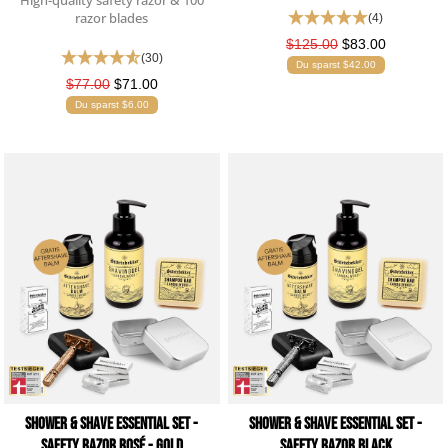
High-quality safety razor & 100
razor blades
(4)
$125.00
$83.00
(30)
Du sparst $42.00
$77.00
$71.00
Du sparst $6.00
Shower & Shave Essential Set -
Shower & Shave Essential Set -
Safety Razor Rosé - Gold
Safety Razor Black