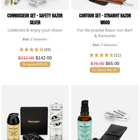
Connoisseur Set - Safety Razor
Contour Set - Straight Razor
Silver
Wood
Celebrate & enjoy your shave
Für die präzise Rasur von Bart
& Konturen
Etui:
2 Varianten
Etui:
2 Varianten
(26)
(21)
$212.00
$142.00
$76.00
$65.00
Du sparst $70.00
Du sparst $11.00
4,76
Rating
24.935
Bewertungen