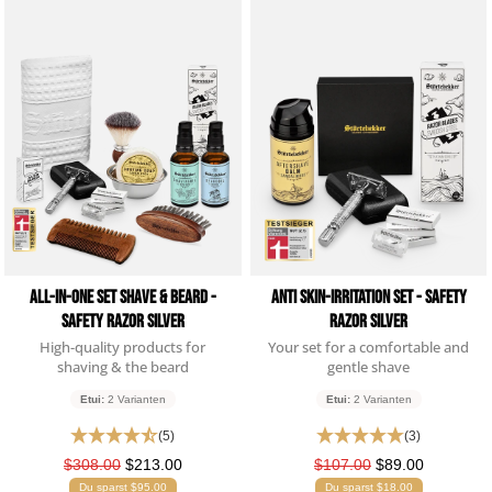
Alle Bewertungen Lesen
All-in-one Set Shave & Beard -
Anti Skin-Irritation Set - Safety
Safety Razor Silver
Razor Silver
High-quality products for
Your set for a comfortable and
shaving & the beard
gentle shave
Etui:
2 Varianten
Etui:
2 Varianten
(5)
(3)
$308.00
$213.00
$107.00
$89.00
Du sparst $95.00
Du sparst $18.00