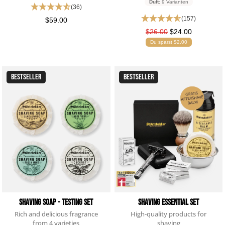
Duft:
9 Varianten
(36)
(157)
$59.00
$26.00
$24.00
Du sparst $2.00
BESTSELLER
BESTSELLER
Shaving Soap - Testing set
Shaving Essential Set
Rich and delicious fragrance
High-quality products for
from 4 varieties
shaving