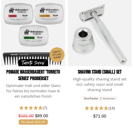
Pomade Wasserbasiert 'Torreto
Shaving Stand (Small) Set
Series' Probierset
High-quality shaving stand set
incl. safety razor and small
Optimaler Halt und edler Glanz
shaving stand
für feines bis normales Haar &
ein natürliches Finish
Set-Farbe:
3 Varianten
(7)
(14)
$101.00
$89.00
$71.00
Du sparst $12.00