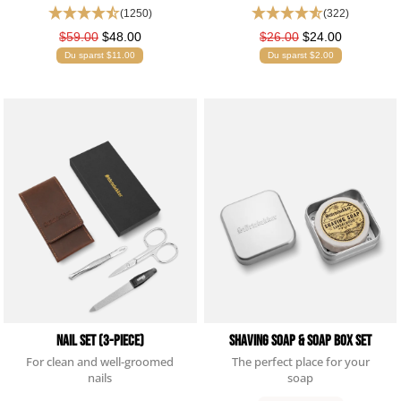
(1250)
(322)
$59.00
$48.00
$26.00
$24.00
Du sparst $11.00
Du sparst $2.00
Nail Set (3-piece)
Shaving Soap & Soap Box Set
For clean and well-groomed
The perfect place for your
nails
soap