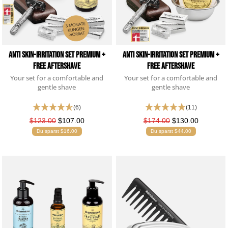
Anti Skin-Irritation Set Premium +
Anti Skin-Irritation Set Premium +
Free Aftershave
Free Aftershave
Your set for a comfortable and
Your set for a comfortable and
gentle shave
gentle shave
(6)
(11)
$123.00
$107.00
$174.00
$130.00
Du sparst $16.00
Du sparst $44.00