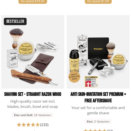
Du sparst $79.00
Du sparst $7.00
BESTSELLER
Shaving Set - Straight Razor Wood
Anti Skin-Irritation Set Premium +
Free Aftershave
High-quality razor set incl.
blades, brush, bowl and soap
Your set for a comfortable and
gentle shave
Etui und Duft:
18 Varianten
Etui:
2 Varianten
(133)