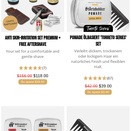
Pomade Ölbasiert 'Torreto Series'
Anti Skin-Irritation Set Premium +
Set
Free Aftershave
Verleiht dickem, trockenem
Your set for a comfortable and
oder lockigem Haar ein
gentle shave
natürliches Finish und flexiblen
Halt.
(7)
$156.00
$118.00
(67)
Du sparst $38.00
$42.00
$39.00
Du sparst $3.00