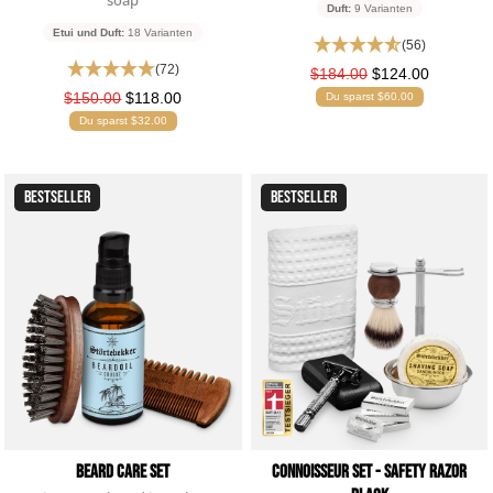
soap
Duft:
9 Varianten
Etui und Duft:
18 Varianten
(56)
(72)
$184.00
$124.00
$150.00
$118.00
Du sparst $60.00
Du sparst $32.00
BESTSELLER
BESTSELLER
Beard Care Set
Connoisseur Set - Safety Razor