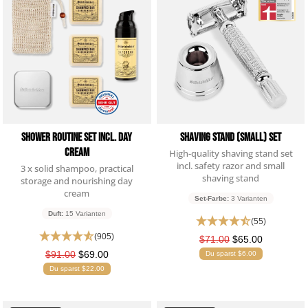
Rasiermesser - Sets
Fettige Kopfhaut
Rasurbrand
Hair & Body Wash
Rasierzubehör
Test
Bartpflege - Sets
Sensible Kopfhaut
Schnitte & Verletzungen
2erfwef
wefwefwef
Rasurzubehör - Sets
wefwefwef
Shower Routine Set incl. Day
Shaving Stand (Small) Set
Cream
High-quality shaving stand set
incl. safety razor and small
3 x solid shampoo, practical
shaving stand
storage and nourishing day
cream
Set-Farbe:
3 Varianten
Duft:
15 Varianten
(55)
(905)
$71.00
$65.00
$91.00
$69.00
Du sparst $6.00
Du sparst $22.00