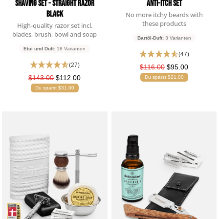
Shaving Set - Straight Razor
Anti-Itch Set
Black
No more itchy beards with
these products
High-quality razor set incl.
blades, brush, bowl and soap
Bartöl-Duft:
3 Varianten
Etui und Duft:
18 Varianten
(47)
(27)
$116.00
$95.00
$143.00
$112.00
Du sparst $21.00
Du sparst $31.00