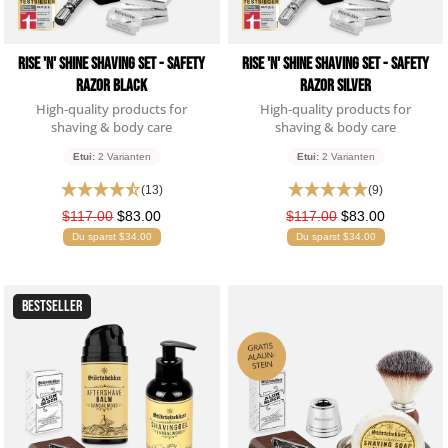
Rise 'n' Shine Shaving Set - Safety
Rise 'n' Shine Shaving Set - Safety
Razor Black
Razor Silver
High-quality products for
High-quality products for
shaving & body care
shaving & body care
Etui:
2 Varianten
Etui:
2 Varianten
(13)
(9)
$117.00
$83.00
$117.00
$83.00
Du sparst $34.00
Du sparst $34.00
BESTSELLER