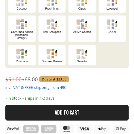
Coconut
Fresh Mint
Citrus
Lavendel
Christmas edition
Anti-Schuppen
Active Carbon
Crusoe
(cinnamon-
orange)
Rosmarin
Summer Breeze
Sensitiv
$91.00
$68.00
Du sparst $23.00
incl. VAT & FREE shipping from 49€
• In stock - ships in 1-2 days
ADD TO CART