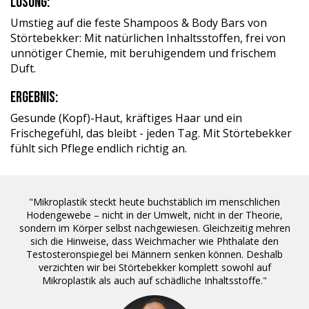
Lösung:
Umstieg auf die feste Shampoos & Body Bars von
VOLKER
Festes Shampoo (Lavendel)
Störtebekker: Mit natürlichen Inhaltsstoffen, frei von
Verifizierter Kunde
Sodium Cocoyl Isethionate, Hydrogenated
unnötiger Chemie, mit beruhigendem und frischem
Premium Duschset - Hair Anti-Schuppen
Vegetable Oil, Aqua, Polyglyceryl-4-Laurate,
Erst knapp eine Woche benutzt, aber ich glaube
Duft.
dass es schon gut wirkt.
Glycerin, Parfum, Zea Mays Starch, Linalool, Linalyl
4.8.2026
Ergebnis:
Acetate, Lavandula Oil/Extract, Terpineol,
Lavandula Angustifolia Oil, Simmondsia Chinensis
Gesunde (Kopf)-Haut, kräftiges Haar und ein
Seed Oil, Tetrasodium Glutamate Diacetate,
Frischegefühl, das bleibt - jeden Tag. Mit Störtebekker
Peter
Geraniol, Camphor, Coumarin, Geranyl Acetate,
fühlt sich Pflege endlich richtig an.
Verifizierter Kunde
Pogostemon Cablin Oil, Pinene, CI 60725.
Festes Shampoo Sandelholz
Alles super, nach der 3 ten Anwendung ein
sichtbarer Erfolg...
Festes Shampoo (Crusoe)
"Mikroplastik steckt heute buchstäblich im menschlichen
4.8.2026
Sodium Cocoyl Isethionate, Hydrogenated
Hodengewebe – nicht in der Umwelt, nicht in der Theorie,
sondern im Körper selbst nachgewiesen. Gleichzeitig mehren
Vegetable Oil, Aqua, Polyglyceryl-4-Laurate,
sich die Hinweise, dass Weichmacher wie Phthalate den
Glycerin, Zea Mays Starch, Parfum, Tetramethyl
Testosteronspiegel bei Männern senken können. Deshalb
Anonym
Acetyloctahydronaphthalenes, Hexyl Cinnamal,
verzichten wir bei Störtebekker komplett sowohl auf
Verifizierter Kunde
Tetrasodium Glutamate Diacetate, Linalyl Acetate,
Mikroplastik als auch auf schädliche Inhaltsstoffe."
After Shave Balm Sandelholz
Amyl Salicylate, Limonene, Lavandula Oil/ Extract,
Finde den Geschmack / Duft sehr gut und kann
mich auch nicht beklagen was die Eigenschaft