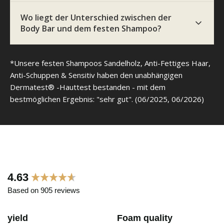
Vegetable Oil, Aqua, Polyglyceryl-4-Laurate,
Glycerin, Zea Mays Starch, Citrus Aurantium Amara
Wo liegt der Unterschied zwischen der
Flower Water, Glyceryl Glucoside, Allantoin,
Body Bar und dem festen Shampoo?
Tetrasodium Glutamate Diacetate, Potassium
Sorbate, Citric Acid
*Unsere festen Shampoos Sandelholz, Anti-Fettiges Haar,
Tagescreme Sandelholz
Anti-Schuppen & Sensitiv haben den unabhängigen
Aqua, Pentylene Glycol, Prunus Amygdalus Dulcis
Dermatest® -Hauttest bestanden - mit dem
Oil, Simmondsia Chinensis Seed Oil, Glycerin,
bestmöglichen Ergebnis: "sehr gut". (06/2025, 06/2026)
Polyglyceryl-2 Stearate, Glyceryl Stearate,
Panthenol, Stearyl Alcohol, Parfum, Tocopherol,
Helianthus Annuus Seed Oil, Hexyl Cinnamal,
Coumarin, Linalool, Citronellol, Geraniol
New content loaded
4.63
Based on 905 reviews
yield
Foam quality