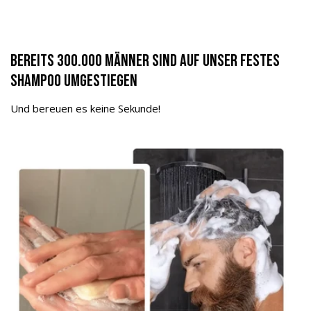
Parfum, Glycerin, Zea mays (corn) starch,
Tetrasodium Glutamate Diacetate, Hexyl Cinnamal,
Limonene, Cocos Nucifera Oil, Macadamia
Bereits 300.000 Männer sind auf unser Festes
Integrifolia Seed Oil, Coumarin, CI 77891
Shampoo umgestiegen
Festes Shampoo (Aloe Vera)
Und bereuen es keine Sekunde!
Sodium Cocoyl Isethionate, Hydrogenated
Vegetable Oil, Aqua, Polyglyceryl-4-Laurate,
Glycerin, Parfum, Zea Mays Starch, Hexyl
Cinnamal, Tetramethyl
Acetyloctahydronaphthalenes, Geraniol, Linalyl
Acetate, Tetrasodium Glutamate Diacetate, Glycine
Soja Oil, Citral, Anethole, Hydroxycitronellal,
Citronellol, Linalool, Beta-Caryophyllene, Aloe
Barbadensis Leaf Extract, CI 11680, CI 74260
Festes Shampoo (Sea Breeze)
Sodium Cocoyl Isethionate, Hydrogenated
Vegetable Oil, Aqua, Polyglyceryl-4 Laurate,