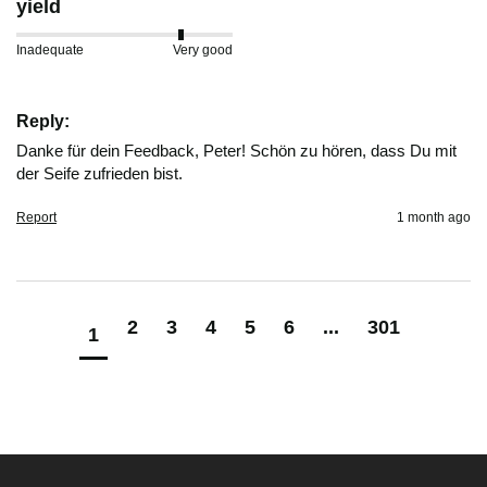
yield
Inadequate
Very good
Reply:
Danke für dein Feedback, Peter! Schön zu hören, dass Du mit 
der Seife zufrieden bist.
Report
1 month ago
2
3
4
5
6
...
301
1