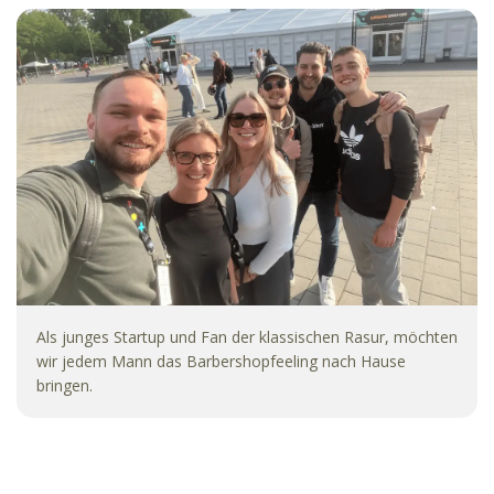
Festes Shampoo (Sandelholz)
Sodium Cocoyl Isethionate, Hydrogenated
Vegetable Oil, Aqua, Polyglyceryl-4 Laurate,
Parfum, Glycerin, Tetrasodium Glutamate
Diacetate, Hexyl Cinnamal, Coumarin, Linalool,
Citronellol, Amyris Balsamifera Bark Oil, Citrus
Aurantium Bergamia Fruit Oil, CI 11680, CI 15510
Festes Shampoo (Fresh Mint)
Sodium Cocoyl Isethionate, Hydrogenated
Vegetable Oil, Aqua, Polyglyceryl-4 Laurate,
Glycerin, Parfum, Zea mays (corn) starch,
Tetrasodium Glutamate Diacetate, Mentha
Als junges Startup und Fan der klassischen Rasur, möchten
Arvensis Lead Oil, Eucalyptus Globulus Leaf Oil,
wir jedem Mann das Barbershopfeeling nach Hause
Limonene, CI 11680, CI 74260, CI 77266
bringen.
Festes Shampoo (Kokos)
Sodium Cocoyl Isethionate, Hydrogenated
Vegetable Oil, Aqua, Polyglyceryl-4 Laurate,