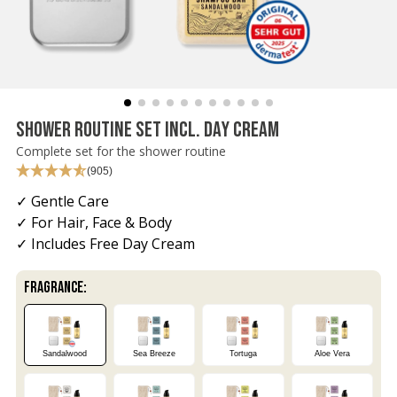
Rasiermesser - Sets
Fettige Kopfhaut
Rasurbrand
Hair & Body Wash
Rasierzubehör
Bartpflege - Sets
Sensible Kopfhaut
Schnitte & Verletzungen
Rasurzubehör - Sets
SHOWER ROUTINE SET INCL. DAY CREAM
Complete set for the shower routine
(905)
✓ Gentle Care
✓ For Hair, Face & Body
✓ Includes Free Day Cream
FRAGRANCE:
Sandalwood
Sea Breeze
Tortuga
Aloe Vera