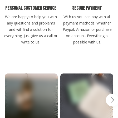
Roland
Verifizierter Kunde
Personal customer service
Secure payment
Festes Shampoo - 5x Probierset
We are happy to help you with
With us you can pay with all
teuer
any questions and problems
payment methods. Whether
8.8.2026
and will find a solution for
Paypal, Amazon or purchase
everything. Just give us a call or
on account. Everything is
Jörg
write to us.
possible with us.
Verifizierter Kunde
Festes Shampoo & Soap Box Set Sea Breeze
Deutliche Reduzierung der Schuppen und die
Kopfhaut juckt nicht mehr, ich kaufe kein
anderes Schampoo mehr.
8.8.2026
Alle Bewertungen Lesen