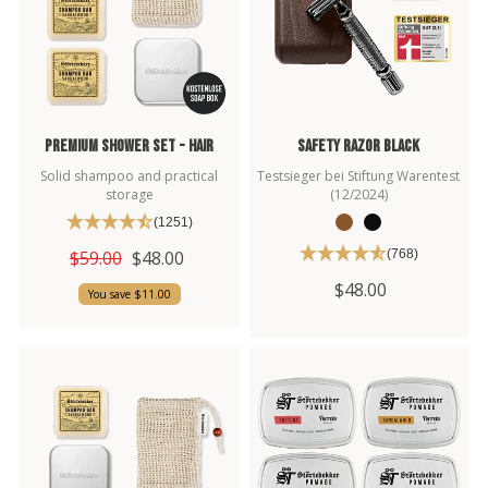
Premium Shower Set - Hair
Safety Razor Black
Solid shampoo and practical
Testsieger bei Stiftung Warentest
storage
(12/2024)
(1251)
$59.00
$48.00
(768)
$48.00
You save $11.00