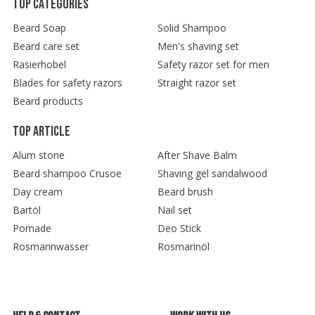
Top categories
Beard Soap
Solid Shampoo
Beard care set
Men's shaving set
Rasierhobel
Safety razor set for men
Blades for safety razors
Straight razor set
Beard products
Top article
Alum stone
After Shave Balm
Beard shampoo Crusoe
Shaving gel sandalwood
Day cream
Beard brush
Bartöl
Nail set
Pomade
Deo Stick
Rosmarinwasser
Rosmarinöl