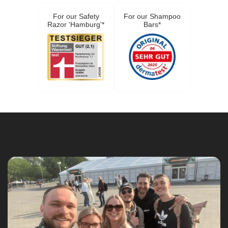
For our Safety
For our Shampoo
Razor 'Hamburg'*
Bars*
Maximilian
Verifizierter Kunde
Festes Shampoo Anti-Schuppen - 100g 1x 100g
Geruch und Qualität ist gut, leider hilft es bei mir
mit leichten Schuppen nicht
9.8.2026
Markus
Verifizierter Kunde
Sehr zufrieden!
9.8.2026
Markus
Verifizierter Kunde
Festes Shampoo Sandelholz
Hervorragend!
9.8.2026