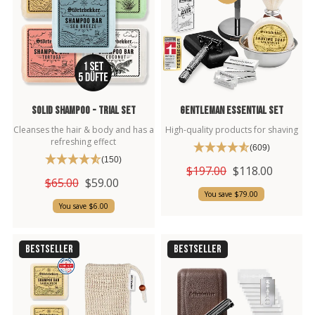
Solid Shampoo - Trial Set
Gentleman Essential Set
Cleanses the hair & body and has a
High-quality products for shaving
refreshing effect
(609)
(150)
$197.00
$118.00
$65.00
$59.00
You save $79.00
You save $6.00
BESTSELLER
BESTSELLER