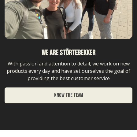
Michael
Verifizierter Kunde
Men Essential Set - inkl. Soap Box Sea Breeze
Sehr gut , kaufe es wieder
9.8.2026
WE ARE Störtebekker
With passion and attention to detail, we work on new
Matthias
products every day and have set ourselves the goal of
Verifizierter Kunde
Premium Duschset - Hair Anti-Schuppen
providing the best customer service
Die Seife schäumt schnell auf und ist relativ
geruchsneutral. Zur Wirkung braucht es wohl
noch Zeit.
KNOW THE TEAM
9.8.2026
ANDRE
Verifizierter Kunde
Festes Shampoo - 5x Probierset