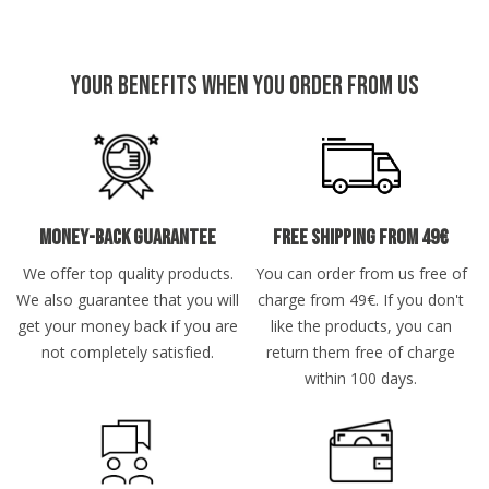
Erwartung wurde erfüllt 😎
9.8.2026
Your benefits when you order from us
Christian
Verifizierter Kunde
Hochwertige Verarbeitung und angenehmer
Geruch
9.8.2026
Money-back guarantee
Free shipping from 49€
We offer top quality products.
You can order from us free of
Ralf
Verifizierter Kunde
We also guarantee that you will
charge from 49€. If you don't
Festes Shampoo Anti-Schuppen - 100g 1x 100g
get your money back if you are
like the products, you can
Nutze es jetzt seit einer Woche und bin sehr
not completely satisfied.
return them free of charge
zufrieden. Gutes, einfaches Aufschäumen, keine
Schuppen. Selbst die Bartschuppen sind fast
within 100 days.
weg
8.8.2026