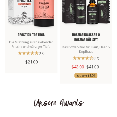
Deostick Tortuga
Rosmarinwasser &
Rosmarinöl Set
Die Mischung aus belebender
Frische und würziger Tiefe
Das Power-Duo für Haut, Haar &
Kopfhaut
(17)
(37)
$21.00
$43.00
$41.00
4,76
Rating
24.946
Bewertungen
You save $2.00
Christoph
Verifizierter Kunde
Festes Shampoo Summer Breeze - 100g 1x 100g
Unsere Awards
Es ist einfach toll, die Seifen halten das was sie
versprechen
9.8.2026