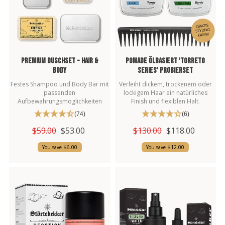
Premium Duschset - Hair &
Pomade Ölbasiert 'Torreto
Body
Series' Probierset
Festes Shampoo und Body Bar mit
Verleiht dickem, trockenem oder
passenden
lockigem Haar ein natürliches
Aufbewahrungsmöglichkeiten
Finish und flexiblen Halt.
(74)
(6)
$59.00
$53.00
$130.00
$118.00
You save $6.00
You save $12.00