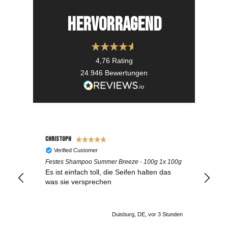
Hervorragend
4,76
Rating
24.946
Bewertungen
Christoph
Maxi
Verified Customer
Festes Shampoo Summer Breeze - 100g 1x 100g
Fes
Es ist einfach toll, die Seifen halten das
Ger
was sie versprechen
bei
Duisburg, DE, vor 3 Stunden