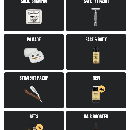
Solid Shampoo
Safety Razor
Pomade
Face & Body
Straight Razor
New
Sets
Hair Booster