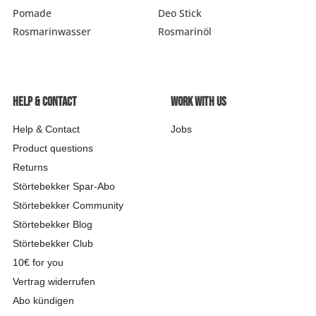
Rasiermesser - Sets
Fettige Kopfhaut
Rasurbrand
Hair & Body Wash
Rasierzubehör
Pomade
Deo Stick
Rosmarinwasser
Rosmarinöl
4,76
Rating
24.935
Bewertungen
Bartpflege - Sets
Sensible Kopfhaut
Schnitte & Verletzungen
Christian
Rasurzubehör - Sets
Verifizierter Kunde
Help & contact
Work with us
Hochwertige Verarbeitung und angenehmer
Geruch
Help & Contact
Jobs
9.8.2026
Product questions
Returns
Störtebekker Spar-Abo
Ralf
Verifizierter Kunde
Störtebekker Community
Festes Shampoo Anti-Schuppen - 100g 1x 100g
Störtebekker Blog
Nutze es jetzt seit einer Woche und bin sehr
zufrieden. Gutes, einfaches Aufschäumen, keine
Störtebekker Club
Schuppen. Selbst die Bartschuppen sind fast
10€ for you
weg
Vertrag widerrufen
8.8.2026
Abo kündigen