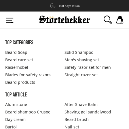
100 days return
Körper & Haare
Gesichtspflege
Bart & Rasur
Alle Produkte
Alle Produkte
Alle Produkte
Haare & Kopfhaut
Übersicht
Rasur & Rasierhobel
Top categories
Beard Soap
Solid Shampoo
Körper
Nach Bedürfnis
Bart
Festes Shampoo
Aftershave
Rasierhobel
Beard care set
Men's shaving set
Rasierhobel
Safety razor set for men
Blades for safety razors
Straight razor set
Nach Bedürfnis
Nach Bedürfnis
Body Bar
Trockene Haut
Bartpflege
Haar Booster
Tagescreme
Rasiermesser
Beard products
Körper & Haare - Sets
Bart & Rasur Sets
Top article
Schuppen
Juckender Bart
Deo
Normale Haut
Bartstyling
Pomade
Bartöl
Rasierklingen
Alum stone
After Shave Balm
Beard shampoo Crusoe
Shaving gel sandalwood
Rasierhobel - Sets
Haarwachstum
Trockener Bart
Handsoap
Sea Salt Spray
Rasierseife
Day cream
Beard brush
Bartöl
Nail set