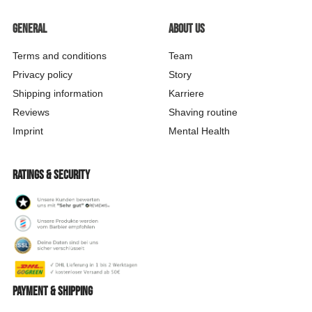
Roland
General
About us
Verifizierter Kunde
Festes Shampoo - 5x Probierset
teuer
Terms and conditions
Team
8.8.2026
Privacy policy
Story
Shipping information
Karriere
Reviews
Shaving routine
Jörg
Imprint
Mental Health
Verifizierter Kunde
Festes Shampoo & Soap Box Set Sea Breeze
Deutliche Reduzierung der Schuppen und die
Kopfhaut juckt nicht mehr, ich kaufe kein
Ratings & security
anderes Schampoo mehr.
8.8.2026
Sascha
Verifizierter Kunde
Festes Shampoo Anti-Schuppen - 100g 1x 100g
Payment & shipping
Das feste Shampoo ist ideal für Menschen mit
empfindlicher Kopfhaut. Es ist sehr ergiebig und