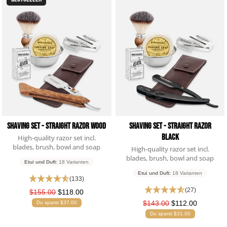
Rasiermesser - Sets
Fettige Kopfhaut
Rasurbrand
Hair & Body Wash
Rasierzubehör
Resierhoble
Bartpflege - Sets
Sensible Kopfhaut
Schnitte & Verletzungen
Test
2erfwef
Rasurzubehör - Sets
wefwefwef
wefwefwef
Shaving Set - Straight Razor Wood
Shaving Set - Straight Razor
Black
High-quality razor set incl.
blades, brush, bowl and soap
High-quality razor set incl.
blades, brush, bowl and soap
Etui und Duft:
18 Varianten
Etui und Duft:
18 Varianten
(133)
(27)
$155.00
$118.00
$143.00
$112.00
Du sparst $37.00
Du sparst $31.00