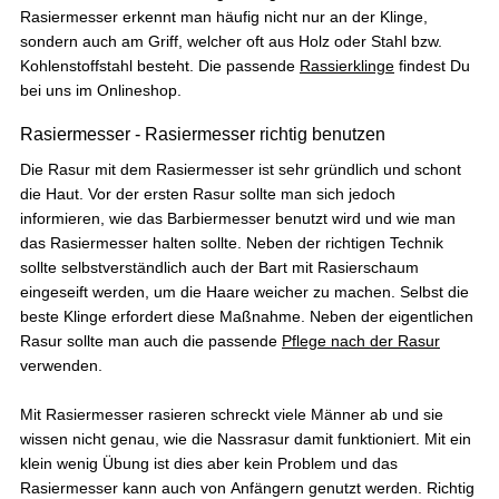
Rasiermesser erkennt man häufig nicht nur an der Klinge,
sondern auch am Griff, welcher oft aus Holz oder Stahl bzw.
Roland
Kohlenstoffstahl besteht. Die passende
Rassierklinge
findest Du
Verifizierter Kunde
bei uns im Onlineshop.
Festes Shampoo - 5x Probierset
teuer
Rasiermesser - Rasiermesser richtig benutzen
8.8.2026
Die Rasur mit dem Rasiermesser ist sehr gründlich und schont
die Haut. Vor der ersten Rasur sollte man sich jedoch
informieren, wie das Barbiermesser benutzt wird und wie man
Jörg
das Rasiermesser halten sollte. Neben der richtigen Technik
Verifizierter Kunde
sollte selbstverständlich auch der Bart mit Rasierschaum
Festes Shampoo & Soap Box Set Sea Breeze
eingeseift werden, um die Haare weicher zu machen. Selbst die
Deutliche Reduzierung der Schuppen und die
Kopfhaut juckt nicht mehr, ich kaufe kein
beste Klinge erfordert diese Maßnahme. Neben der eigentlichen
anderes Schampoo mehr.
Rasur sollte man auch die passende
Pflege nach der Rasur
8.8.2026
verwenden.
Mit Rasiermesser rasieren schreckt viele Männer ab und sie
wissen nicht genau, wie die Nassrasur damit funktioniert. Mit ein
Sascha
Verifizierter Kunde
klein wenig Übung ist dies aber kein Problem und das
Festes Shampoo Anti-Schuppen - 100g 1x 100g
Rasiermesser kann auch von Anfängern genutzt werden. Richtig