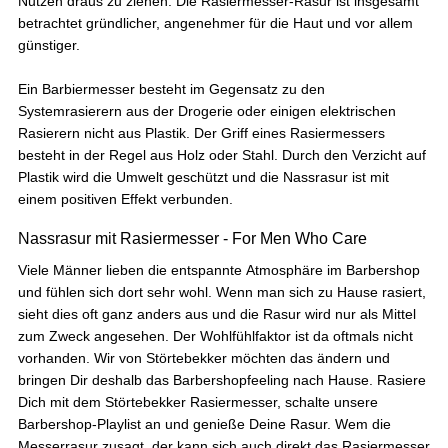
Nutzen draus zu ziehen. Die Rasiermesser-Rasur ist insgesamt
betrachtet gründlicher, angenehmer für die Haut und vor allem
günstiger.
Jörg
Verifizierter Kunde
Kaufe ich immer wieder gern, Top Produkt
Ein Barbiermesser besteht im Gegensatz zu den
6.8.2026
Systemrasierern aus der Drogerie oder einigen elektrischen
Rasierern nicht aus Plastik. Der Griff eines Rasiermessers
besteht in der Regel aus Holz oder Stahl. Durch den Verzicht auf
Plastik wird die Umwelt geschützt und die Nassrasur ist mit
Alle Bewertungen Lesen
einem positiven Effekt verbunden.
Nassrasur mit Rasiermesser - For Men Who Care
Viele Männer lieben die entspannte Atmosphäre im Barbershop
und fühlen sich dort sehr wohl. Wenn man sich zu Hause rasiert,
sieht dies oft ganz anders aus und die Rasur wird nur als Mittel
zum Zweck angesehen. Der Wohlfühlfaktor ist da oftmals nicht
vorhanden. Wir von Störtebekker möchten das ändern und
bringen Dir deshalb das Barbershopfeeling nach Hause. Rasiere
Dich mit dem Störtebekker Rasiermesser, schalte unsere
Barbershop-Playlist an und genieße Deine Rasur. Wem die
Messerrasur zusagt, der kann sich auch direkt das
Rasiermesser