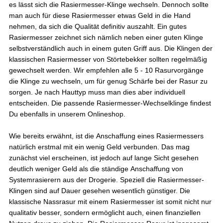
es lässt sich die Rasiermesser-Klinge wechseln. Dennoch sollte
man auch für diese Rasiermesser etwas Geld in die Hand
Carsten
nehmen, da sich die Qualität definitiv auszahlt. Ein gutes
Verifizierter Kunde
Rasiermesser zeichnet sich nämlich neben einer guten Klinge
Schnelle Abwicklung und gewohnt pünktliche
Zustellung.
selbstverständlich auch in einem guten Griff aus. Die Klingen der
klassischen Rasiermesser von Störtebekker sollten regelmäßig
6.8.2026
gewechselt werden. Wir empfehlen alle 5 - 10 Rasurvorgänge
die Klinge zu wechseln, um für genug Schärfe bei der Rasur zu
sorgen. Je nach Hauttyp muss man dies aber individuell
Waldemar
entscheiden. Die passende Rasiermesser-Wechselklinge findest
Verifizierter Kunde
Du ebenfalls in unserem Onlineshop.
Sehr gute Produkte
6.8.2026
Wie bereits erwähnt, ist die Anschaffung eines Rasiermessers
natürlich erstmal mit ein wenig Geld verbunden. Das mag
zunächst viel erscheinen, ist jedoch auf lange Sicht gesehen
Andreas
deutlich weniger Geld als die ständige Anschaffung von
Verifizierter Kunde
Systemrasierern aus der Drogerie. Speziell die Rasiermesser-
Body Bar Sandalwood
...riecht verdammt gut 👍 ...hält verdammt lange
Klingen sind auf Dauer gesehen wesentlich günstiger. Die
👍 Absolut zu empfehlen...
klassische Nassrasur mit einem Rasiermesser ist somit nicht nur
6.8.2026
qualitativ besser, sondern ermöglicht auch, einen finanziellen