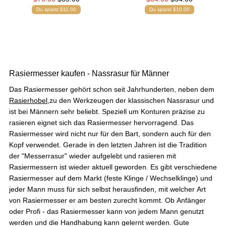
Du sparst $11.00
Du sparst $10.00
4,76
Rating
24.935
Bewertungen
Rasiermesser kaufen - Nassrasur für Männer
Christian
Verifizierter Kunde
Das Rasiermesser gehört schon seit Jahrhunderten, neben dem
Hochwertige Verarbeitung und angenehmer
Rasierhobel
,zu den Werkzeugen der klassischen Nassrasur und
Geruch
ist bei Männern sehr beliebt. Speziell um Konturen präzise zu
9.8.2026
rasieren eignet sich das Rasiermesser hervorragend. Das
Rasiermesser wird nicht nur für den Bart, sondern auch für den
Kopf verwendet. Gerade in den letzten Jahren ist die Tradition
Ralf
der "Messerrasur" wieder aufgelebt und rasieren mit
Verifizierter Kunde
Rasiermessern ist wieder aktuell geworden. Es gibt verschiedene
Festes Shampoo Anti-Schuppen - 100g 1x 100g
Rasiermesser auf dem Markt (feste Klinge / Wechselklinge) und
Nutze es jetzt seit einer Woche und bin sehr
jeder Mann muss für sich selbst herausfinden, mit welcher Art
zufrieden. Gutes, einfaches Aufschäumen, keine
Schuppen. Selbst die Bartschuppen sind fast
von Rasiermesser er am besten zurecht kommt. Ob Anfänger
weg
oder Profi - das Rasiermesser kann von jedem Mann genutzt
8.8.2026
werden und die Handhabung kann gelernt werden. Gute