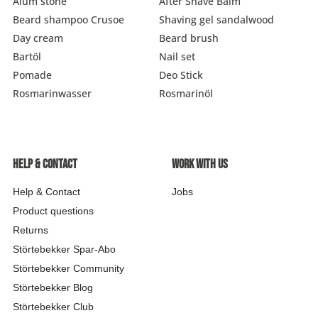
Alum stone
After Shave Balm
Beard shampoo Crusoe
Shaving gel sandalwood
Day cream
Beard brush
Bartöl
Nail set
Pomade
Deo Stick
Rosmarinwasser
Rosmarinöl
Help & contact
Work with us
Help & Contact
Jobs
Product questions
Returns
Störtebekker Spar-Abo
Störtebekker Community
Störtebekker Blog
Störtebekker Club