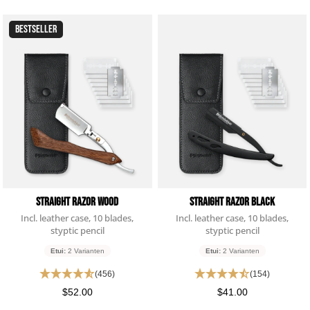
BESTSELLER
Straight Razor Wood
Straight Razor Black
Incl. leather case, 10 blades,
Incl. leather case, 10 blades,
styptic pencil
styptic pencil
Etui:
2 Varianten
Etui:
2 Varianten
(456)
(154)
$52.00
$41.00