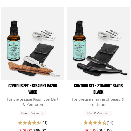
Contour Set - Straight Razor
Contour Set - Straight Razor
Wood
Black
Für die präzise Rasur von Bart
For precise shaving of beard &
& Konturen
contours
Etui:
2 Varianten
Etui:
2 Varianten
(21)
(14)
$76.00
$65.00
$64.00
$54.00