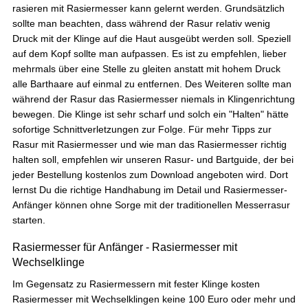
Das feste Shampoo ist ideal für Menschen mit
rasieren mit Rasiermesser kann gelernt werden. Grundsätzlich
empfindlicher Kopfhaut. Es ist sehr ergiebig und
sollte man beachten, dass während der Rasur relativ wenig
riecht angenehm. Kann ich ohne weiteres
Empfehlen.
Druck mit der Klinge auf die Haut ausgeübt werden soll. Speziell
auf dem Kopf sollte man aufpassen. Es ist zu empfehlen, lieber
7.8.2026
mehrmals über eine Stelle zu gleiten anstatt mit hohem Druck
alle Barthaare auf einmal zu entfernen. Des Weiteren sollte man
während der Rasur das Rasiermesser niemals in Klingenrichtung
Ramtin
bewegen. Die Klinge ist sehr scharf und solch ein "Halten" hätte
Verifizierter Kunde
sofortige Schnittverletzungen zur Folge. Für mehr Tipps zur
Festes Shampoo Anti-Schuppen - 100g 1x 100g
Habe die Haarseife seit ca. 2 Wochen und bis
Rasur mit Rasiermesser und wie man das Rasiermesser richtig
jetzt sehr zufrieden. Kopfhaut juckt nicht, keine
halten soll, empfehlen wir unseren Rasur- und Bartguide, der bei
Schuppen, die Seife richt extrem angenehm!!
jeder Bestellung kostenlos zum Download angeboten wird. Dort
7.8.2026
lernst Du die richtige Handhabung im Detail und Rasiermesser-
Anfänger können ohne Sorge mit der traditionellen Messerrasur
starten.
Andreas
Verifizierter Kunde
Rasiermesser für Anfänger - Rasiermesser mit
Festes Shampoo - 5x Probierset
Wechselklinge
Angenehmer Duft und sehr Hautverträglich.
Im Gegensatz zu Rasiermessern mit fester Klinge kosten
7.8.2026
Rasiermesser mit Wechselklingen keine 100 Euro oder mehr und