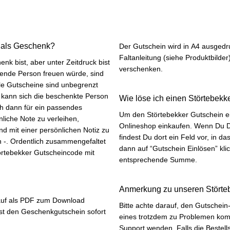
n als Geschenk?
Der Gutschein wird in A4 ausgedru
Faltanleitung (siehe Produktbilder
 bist, aber unter Zeitdruck bist
verschenken.
kende Person freuen würde, sind
Wie löse ich einen Störtebekk
Um den Störtebekker Gutschein e
Onlineshop einkaufen. Wenn Du D
d mit einer persönlichen Notiz zu
findest Du dort ein Feld vor, in 
altet
dann auf “Gutschein Einlösen” klic
örtebekker Gutscheincode mit
entsprechende Summe.
Anmerkung zu unseren Störte
auf als PDF zum Download
Bitte achte darauf, den Gutschein
st den Geschenkgutschein sofort
eines trotzdem zu Problemen komm
Support wenden. Falls die Beste