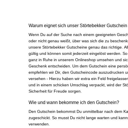
Carsten
Verifizierter Kunde
Schnelle Abwicklung und gewohnt pünktliche
Warum eignet sich unser Störtebekker Gutschei
Zustellung.
Wenn Du auf der Suche nach einem geeigneten Geschenk
6.8.2026
oder nicht genau weißt, über was sich die zu beschen
unsere Störtebekker Gutscheine genau das richtige. Alle Gutscheine sind unbegrenzt
gültig und können somit jederzeit eingelöst werden. So kann sich die beschenkte Person
Waldemar
ganz in Ruhe in unserem Onlineshop umsehen und sich dann für ein passendes
Verifizierter Kunde
Geschenk entscheiden. Um dem Gutschein eine persönliche Note zu verleihen,
Sehr gute Produkte
empfehlen wir Dir, den Gutscheincode auszudrucken un
6.8.2026
versehen - Hierzu haben wir extra ein Feld freigelassen -. Ordentlich zusammengef
und in einem schicken Umschlag verpackt, wird der St
Sicherheit für Freude sorgen.
Jörg
Verifizierter Kunde
Wie und wann bekomme ich den Gutschein?
Kaufe ich immer wieder gern, Top Produkt
Den Gutschein bekommst Du unmittelbar nach dem K
6.8.2026
zugeschickt. So musst Du nicht lange warten und kann
verwenden.