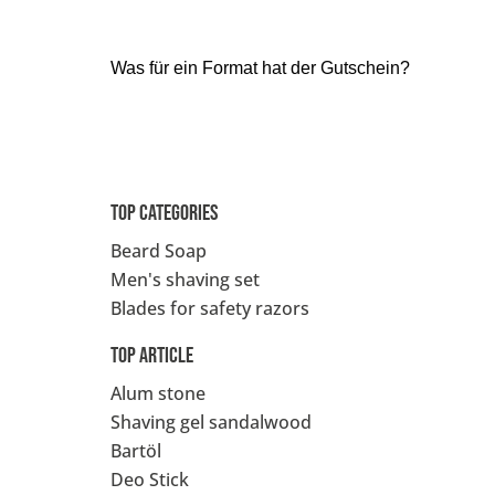
Frank
Verifizierter Kunde
Wie immer eine schnelle Lieferung.
Was für ein Format hat der Gutschein?
5.8.2026
Kevin
Verifizierter Kunde
Top categories
Rasierseife Bergamotte 1x 70g
Super Geruch und Schaum Konsistenz.
Beard Soap
5.8.2026
Men's shaving set
Blades for safety razors
VOLKER
Top article
Verifizierter Kunde
Premium Duschset - Hair Anti-Schuppen
Alum stone
Erst knapp eine Woche benutzt, aber ich glaube
dass es schon gut wirkt.
Shaving gel sandalwood
4.8.2026
Bartöl
Deo Stick