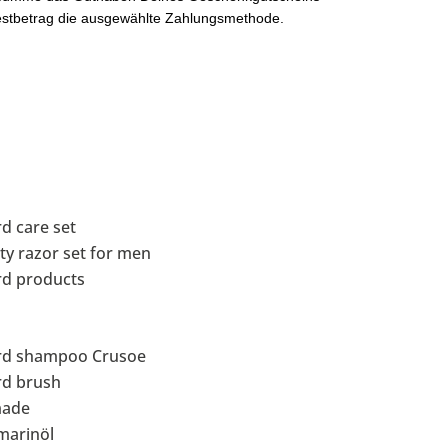
 Restbetrag die ausgewählte Zahlungsmethode.
d care set
ty razor set for men
rd products
rd shampoo Crusoe
rd brush
ade
marinöl