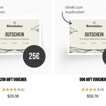
25€ Gift Voucher
50€ Gift Voucher
(1)
(4)
$29.38
$58.76