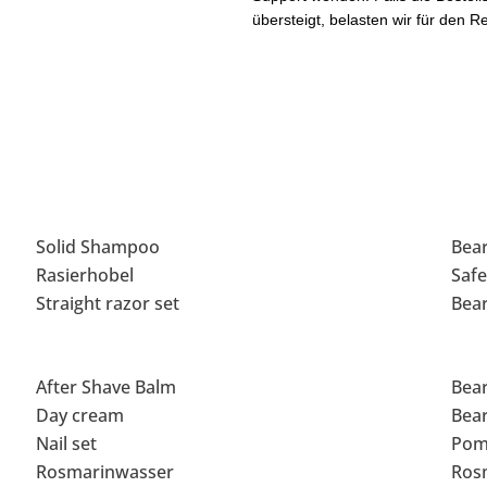
übersteigt, belasten wir für den
Solid Shampoo
Bear
Rasierhobel
Safe
Straight razor set
Bea
After Shave Balm
Bea
Day cream
Bea
Nail set
Pom
Rosmarinwasser
Ros