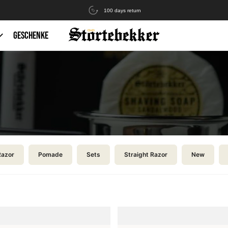
100 days return
GESCHENKE
Razor
Pomade
Sets
Straight Razor
New