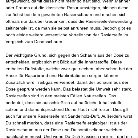
aufgeweicht, damit diese nicht mehr so hart sind. Wenn Männer
oder Frauen auf die klassische Rasur umsteigen, bleiben diese
zunächst bei dem gewohnten Rasierschaum und machen sich
oftmals nur darüber Gedanken, dass die Rasierseife-Anwendung
zeitintensiv ist, da man sie selbst anrühren muss. Jedoch gibt es
noch einige weitere wesentliche Vorteile von der Rasierseife im
Vergleich zum Dosenschaum.
Der wichtigste Grund, sich gegen den Schaum aus der Dose zu
entscheiden, ergibt sich mit Blick auf die Inhaltsstoffe. Diese
enthalten Duftstoffe, welche zwar gut riechen, aber schon bei der
Rasur für Rasurbrand und Hautirritationen sorgen können.
Zusätzlich wird Treibgas verwendet, damit der Schaum aus der
Dose gesprüht werden kann. Das belastet die Umwelt sehr stark.
Rasierseifen sind in den meisten Fällen Naturseifen. Das
bedeutet, dass sie ausschließlich auf natürliche Inhaltsstoffe
setzen und dementsprechend Deine Haut nicht reizen. Dies gilt
auch für unsere Rasierseife mit Sandelholz-Duft. Außerdem wirst
Du schnell merken, dass eine Rasierseife ergiebiger ist als der
Rasierschaum aus der Dose und Du somit seltener welchen
nachkaufen musst. Und wenn Du Dich klassisch rasierst, darf ein