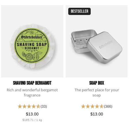
BESTSELLER
Shaving Soap Bergamot
Soap Box
Rich and wonderful bergamot
The perfect place for your
fragrance
soap
(33)
(366)
$13.00
$13.00
$185.71 / 1 kg