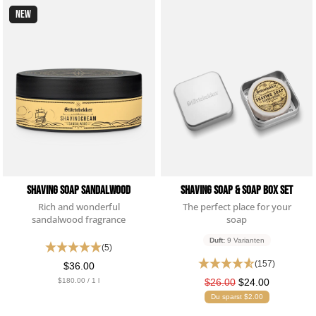
NEW
Shaving Soap Sandalwood
Shaving Soap & Soap Box Set
Rich and wonderful
The perfect place for your
sandalwood fragrance
soap
Duft:
9 Varianten
(5)
(157)
$36.00
$180.00 / 1 l
$26.00
$24.00
Du sparst $2.00