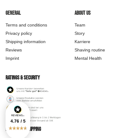
General
About us
Terms and conditions
Team
Privacy policy
Story
Shipping information
Karriere
Reviews
Shaving routine
Imprint
Mental Health
Ratings & security
4.76
/ 5
Payment & shipping