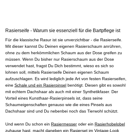
Rasierseife Bergamotte 1x 70g
Super Geruch und Schaum Konsistenz.
5.8.2026
Rasierseife - Warum sie essenziell für die Bartpflege ist
VOLKER
Für die klassische Rasur ist sie unverzichtbar - die Rasierseife.
Verifizierter Kunde
Mit dieser kannst Du Deinen eigenen Rasierschaum anrühren,
Premium Duschset - Hair Anti-Schuppen
ohne zu dem herkömmlichen Schaum aus der Dose greifen zu
Erst knapp eine Woche benutzt, aber ich glaube
dass es schon gut wirkt.
müssen. Wenn Du bisher nur Rasierschaum aus der Dose
4.8.2026
verwendet hast, fragst Du Dich bestimmt, wieso es sich so
lohnen soll, mittels Rasierseife Deinen eigenen Schaum
aufzuschlagen. Es wird lediglich jede Art von festen Rasierseifen,
eine
Schale und ein Rasierpinsel
benötigt. Diesen gibt es sowohl
Peter
mit echtem Dachshaar als auch mit einer Synthetikfaser. Der
Verifizierter Kunde
Festes Shampoo Sandelholz
Vorteil eines Kunsthaar-Rasierpinsels ist, dass seine
Alles super, nach der 3 ten Anwendung ein
Schaumeigenschaften genauso wie die eines Pinsels aus
sichtbarer Erfolg...
Dachshaar sind und Du nebenbei noch das Tierwohl schützt.
4.8.2026
Und wenn Du schon ein
Rasiermesser
oder ein
Rasierhobelobel
zuhause hast, macht daneben ein
Rasierset
im Vintage-Look