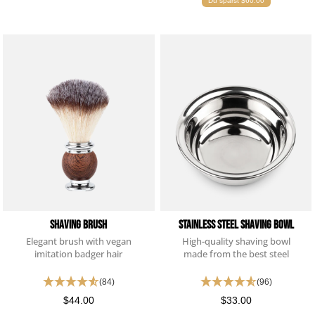
Du sparst $60.00
Verifizierter Kunde
Festes Shampoo - 5x Probierset
Angenehmer Duft und sehr Hautverträglich.
7.8.2026
Carsten
Verifizierter Kunde
Schnelle Abwicklung und gewohnt pünktliche
Zustellung.
6.8.2026
Waldemar
Verifizierter Kunde
Shaving Brush
Stainless Steel Shaving Bowl
Sehr gute Produkte
Elegant brush with vegan
High-quality shaving bowl
6.8.2026
imitation badger hair
made from the best steel
(84)
(96)
$44.00
$33.00
Andreas
Verifizierter Kunde