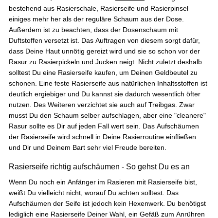
Anonym
bestehend aus Rasierschale, Rasierseife und Rasierpinsel
Verifizierter Kunde
einiges mehr her als der reguläre Schaum aus der Dose.
After Shave Balm Sandelholz
Außerdem ist zu beachten, dass der Dosenschaum mit
Finde den Geschmack / Duft sehr gut und kann
Duftstoffen versetzt ist. Das Auftragen von diesem sorgt dafür,
mich auch nicht beklagen was die Eigenschaft
der Seife angeht. Habe seither viel weniger
dass Deine Haut unnötig gereizt wird und sie so schon vor der
Schuppen. Die Seife habe ich noch nicht
Rasur zu Rasierpickeln und Jucken neigt. Nicht zuletzt deshalb
probiert. Auch das Aftershave finde ich sehr
solltest Du eine Rasierseife kaufen, um Deinen Geldbeutel zu
angenehm.
schonen. Eine feste Rasierseife aus natürlichen Inhaltsstoffen ist
4.8.2026
deutlich ergiebiger und Du kannst sie dadurch wesentlich öfter
nutzen. Des Weiteren verzichtet sie auch auf Treibgas. Zwar
musst Du den Schaum selber aufschlagen, aber eine "cleanere"
Alle Bewertungen Lesen
Rasur sollte es Dir auf jeden Fall wert sein. Das Aufschäumen
der Rasierseife wird schnell in Deine Rasierroutine einfließen
und Dir und Deinem Bart sehr viel Freude bereiten.
Rasierseife richtig aufschäumen - So gehst Du es an
Wenn Du noch ein Anfänger im Rasieren mit Rasierseife bist,
weißt Du vielleicht nicht, worauf Du achten solltest. Das
Aufschäumen der Seife ist jedoch kein Hexenwerk. Du benötigst
lediglich eine Rasierseife Deiner Wahl, ein Gefäß zum Anrühren