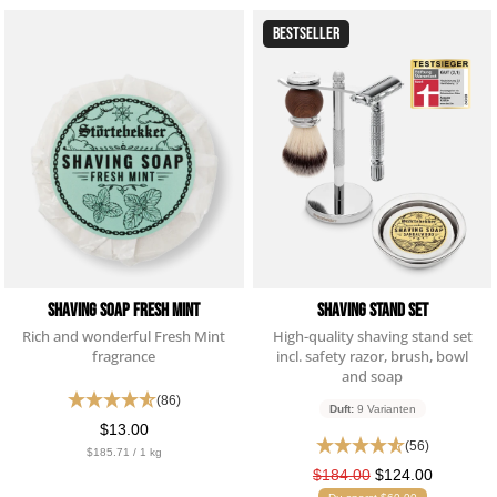
BESTSELLER
Sascha
Verifizierter Kunde
Festes Shampoo Anti-Schuppen - 100g 1x 100g
Das feste Shampoo ist ideal für Menschen mit
empfindlicher Kopfhaut. Es ist sehr ergiebig und
riecht angenehm. Kann ich ohne weiteres
Empfehlen.
7.8.2026
Ramtin
Verifizierter Kunde
Shaving Soap Fresh Mint
Shaving Stand Set
Festes Shampoo Anti-Schuppen - 100g 1x 100g
Rich and wonderful Fresh Mint
High-quality shaving stand set
Habe die Haarseife seit ca. 2 Wochen und bis
fragrance
incl. safety razor, brush, bowl
jetzt sehr zufrieden. Kopfhaut juckt nicht, keine
and soap
Schuppen, die Seife richt extrem angenehm!!
(86)
Duft:
9 Varianten
7.8.2026
$13.00
(56)
$185.71 / 1 kg
$184.00
$124.00
Andreas