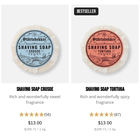
BESTSELLER
Shaving Soap Crusoe
Shaving Soap Tortuga
Rich and wonderfully sweet
Rich and wonderfully spicy
fragrance
fragrance
(56)
(87)
$13.00
$13.00
$185.71 / 1 kg
$185.71 / 1 kg