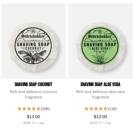
Shaving Soap Coconut
Shaving Soap Aloe Vera
Rich and delicious coconut
Rich and delicious aloe vera
fragrance
fragrance
(106)
(116)
$13.00
$13.00
$185.71 / 1 kg
$185.71 / 1 kg
4,76
Rating
24.931
Bewertungen