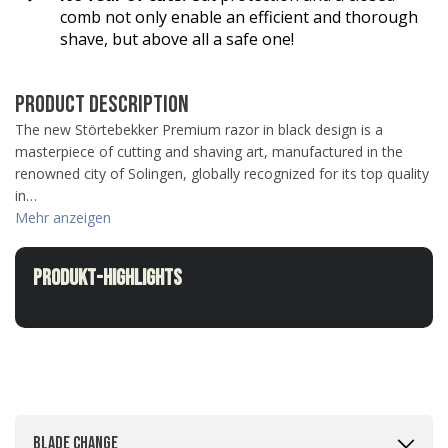
comb not only enable an efficient and thorough
shave, but above all a safe one!
4,76
Rating
24.923
Bewertungen
PRODUCT DESCRIPTION
Frank
The new Störtebekker Premium razor in black design is a
Verifizierter Kunde
masterpiece of cutting and shaving art, manufactured in the
Wie immer eine schnelle Lieferung.
renowned city of Solingen, globally recognized for its top quality
5.8.2026
in…
Mehr anzeigen
Kevin
Verifizierter Kunde
Produkt-Highlights
Rasierseife Bergamotte 1x 70g
Super Geruch und Schaum Konsistenz.
5.8.2026
VOLKER
Verifizierter Kunde
Blade change
Premium Duschset - Hair Anti-Schuppen