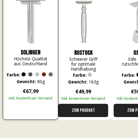
3.8.2026
Simon
Verifizierter Kunde
Festes Shampoo Anti-Schuppen - 100g 1x 100g
Ich war am Anfang skeptisch, aber nach ein
paar Tagen stelle ich fest, dass die schuppige
Solingen
Rostock
O
Haut unter dem Bart weg ist.
Höchste Qualität
Schwerer Griff
Edle 
3.8.2026
aus Deutschland
für optimale
rutschfe
Handhabung
Farbe:
Farbe:
Farbe:
Gewicht:
80g
Hans-Peter
Gewicht:
163g
Gewich
Verifizierter Kunde
€67,99
€49,99
€5
Men Essential Set - inkl. Soap Box Tortuga
inkl. kostenloser Versand
inkl. kostenloser Versand
inkl. kosten
Duft perfekt, Hautgefuhl ein Traum und meine
Haare erst. Bin äußerst zufrieden. Einziger
Nachteil; die Preise könnten um 5% geringer
Zum Produkt
Zum P
sein.
3.8.2026