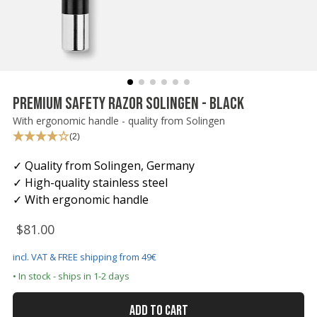
Rasiermesser - Sets
Fettige Kopfhaut
Rasurbrand
Hair & Body Wash
Rasierzubehör
Bartpflege - Sets
Sensible Kopfhaut
Schnitte & Verletzungen
Rasurzubehör - Sets
PREMIUM SAFETY RAZOR SOLINGEN - BLACK
With ergonomic handle - quality from Solingen
(2)
✓ Quality from Solingen, Germany
✓ High-quality stainless steel
✓ With ergonomic handle
$81.00
incl. VAT & FREE shipping from 49€
• In stock - ships in 1-2 days
ADD TO CART