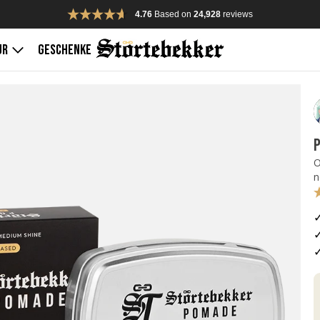
4.76
Based on
24,928
reviews
UR
GESCHENKE
P
O
n
✓
✓
✓