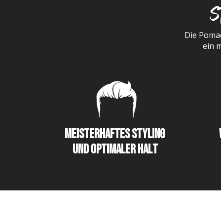
S
Waldemar
Verifizierter Kunde
Sehr gute Produkte
Die Pomad
6.8.2026
ein 
Jörg
Verifizierter Kunde
Kaufe ich immer wieder gern, Top Produkt
6.8.2026
Meisterhaftes Styling
Frank
und optimaler Halt
Verifizierter Kunde
Wie immer eine schnelle Lieferung.
5.8.2026
Kevin
Verifizierter Kunde