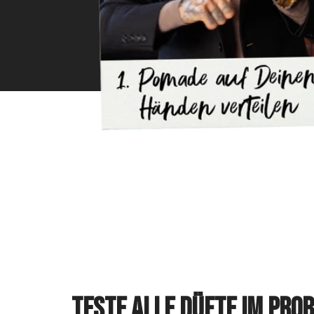
überzeugt. Nach wenigen Anwendungen
verschwand der Juckreiz vollkommen, eine
deutliche Verbesserung trat ein. Bin begeistert.
Bei der nächsten Bestellung nehme ich die
Seifendose dazu.
3.8.2026
Klaus A.
Bartöl Crusoe
Das einzig negative an diesem Bartöl ist, dass
es vermutlich süchtig macht. Ich könnte mich
reinlegen. Diese Konsistenz und der unfassbare
Duft. Trotzdem werde ich auch die anderen
noch ausprobieren.
3.8.2026
Alle Bewertungen Lesen
Teste alle Düfte im Pro