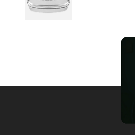
4,76
Rating
24.928
Bewertungen
Andreas
Verifizierter Kunde
Festes Shampoo - 5x Probierset
Angenehmer Duft und sehr Hautverträglich.
7.8.2026
Carsten
Verifizierter Kunde
Schnelle Abwicklung und gewohnt pünktliche
Zustellung.
6.8.2026