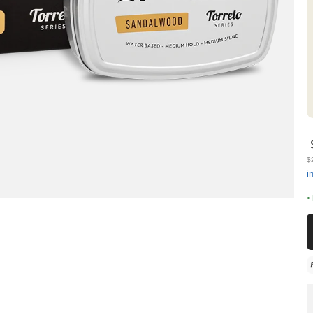
$2
i
•