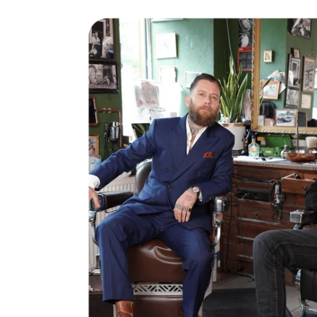
Rasierseife Bergamotte 1x 70g
Super Geruch und Schaum Konsistenz.
5.8.2026
VOLKER
Verifizierter Kunde
Premium Duschset - Hair Anti-Schuppen
Erst knapp eine Woche benutzt, aber ich glaube
dass es schon gut wirkt.
4.8.2026
Peter
Verifizierter Kunde
Festes Shampoo Sandelholz
Alles super, nach der 3 ten Anwendung ein
sichtbarer Erfolg...
4.8.2026