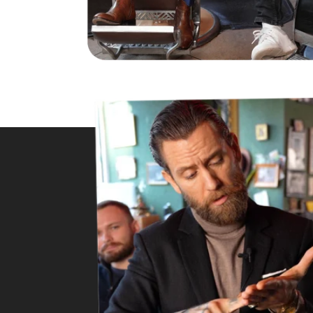
Anonym
Verifizierter Kunde
After Shave Balm Sandelholz
Finde den Geschmack / Duft sehr gut und kann
mich auch nicht beklagen was die Eigenschaft
der Seife angeht. Habe seither viel weniger
Schuppen. Die Seife habe ich noch nicht
probiert. Auch das Aftershave finde ich sehr
angenehm.
4.8.2026
Oguzhan
Verifizierter Kunde
Einfach nur top 🔝
4.8.2026
Udo
Verifizierter Kunde
Festes Shampoo Anti-Schuppen - 100g 1x 100g
War zwar etwas skeptisch, wurde aber schnell