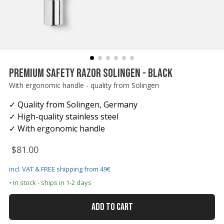
Rasiermesser - Sets
Fettige Kopfhaut
Rasurbrand
Hair & Body Wash
Rasierzubehör
Bartpflege - Sets
Sensible Kopfhaut
Schnitte & Verletzungen
Rasurzubehör - Sets
PREMIUM SAFETY RAZOR SOLINGEN - BLACK
With ergonomic handle - quality from Solingen
✓ Quality from Solingen, Germany
✓ High-quality stainless steel
✓ With ergonomic handle
$81.00
incl. VAT & FREE shipping from 49€
• In stock - ships in 1-2 days
ADD TO CART