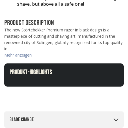
Verifizierter Kunde
shave, but above all a safe one!
Premium Duschset - Hair Anti-Schuppen
Erst knapp eine Woche benutzt, aber ich glaube
dass es schon gut wirkt.
PRODUCT DESCRIPTION
4.8.2026
The new Störtebekker Premium razor in black design is a
masterpiece of cutting and shaving art, manufactured in the
renowned city of Solingen, globally recognized for its top quality
Peter
in…
Verifizierter Kunde
Mehr anzeigen
Festes Shampoo Sandelholz
Alles super, nach der 3 ten Anwendung ein
sichtbarer Erfolg...
Produkt-Highlights
4.8.2026
Anonym
Verifizierter Kunde
After Shave Balm Sandelholz
Finde den Geschmack / Duft sehr gut und kann
mich auch nicht beklagen was die Eigenschaft
Blade change
der Seife angeht. Habe seither viel weniger
Schuppen. Die Seife habe ich noch nicht