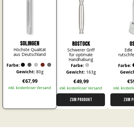
Alle Bewertungen Lesen
Solingen
Rostock
O
Höchste Qualität
Schwerer Griff
Edle 
aus Deutschland
für optimale
rutschfe
Handhabung
Farbe:
Farbe:
Farbe:
Gewicht:
80g
Gewicht:
163g
Gewich
€67,99
€49,99
€5
inkl. kostenloser Versand
inkl. kostenloser Versand
inkl. kosten
Zum Produkt
Zum P