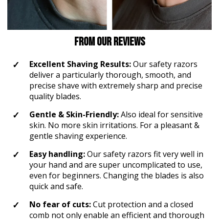
From our Reviews
4,76
Rating
24.923
Bewertungen
Excellent Shaving Results:
Our safety razors
deliver a particularly thorough, smooth, and
Frank
Verifizierter Kunde
precise shave with extremely sharp and precise
Wie immer eine schnelle Lieferung.
quality blades.
5.8.2026
Gentle & Skin-Friendly:
Also ideal for sensitive
skin. No more skin irritations. For a pleasant &
gentle shaving experience.
Kevin
Verifizierter Kunde
Easy handling:
Our safety razors fit very well in
Rasierseife Bergamotte 1x 70g
your hand and are super uncomplicated to use,
Super Geruch und Schaum Konsistenz.
even for beginners. Changing the blades is also
5.8.2026
quick and safe.
No fear of cuts:
Cut protection and a closed
VOLKER
comb not only enable an efficient and thorough