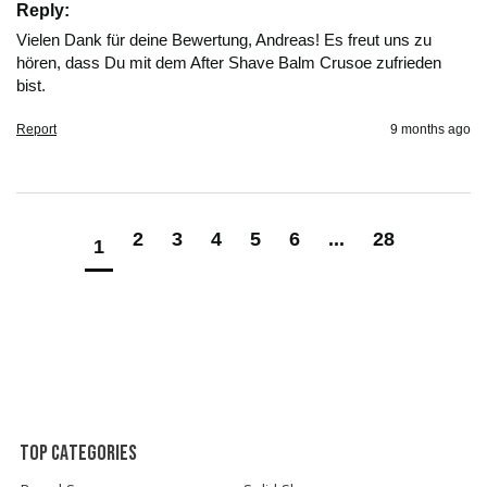
Reply:
Vielen Dank für deine Bewertung, Andreas! Es freut uns zu 
hören, dass Du mit dem After Shave Balm Crusoe zufrieden 
bist.
Report
9 months ago
2
3
4
5
6
...
28
1
Top categories