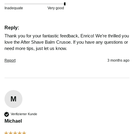
Inadequate
Very good
Sascha
Verifizierter Kunde
Reply:
Festes Shampoo Anti-Schuppen - 100g 1x 100g
Das feste Shampoo ist ideal für Menschen mit
Thank you for your fantastic feedback, Enrico! We’re thrilled you 
empfindlicher Kopfhaut. Es ist sehr ergiebig und
love the After Shave Balm Crusoe. If you have any questions or 
riecht angenehm. Kann ich ohne weiteres
need more tips, just let us know.
Empfehlen.
7.8.2026
Report
3 months ago
Alle Bewertungen Lesen
M
Verifizierter Kunde
Michael