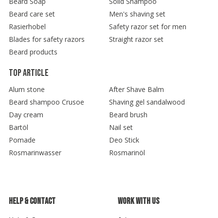
Beard Soap
Solid Shampoo
Beard care set
Men's shaving set
Rasierhobel
Safety razor set for men
Blades for safety razors
Straight razor set
Beard products
Top article
Alum stone
After Shave Balm
Beard shampoo Crusoe
Shaving gel sandalwood
Day cream
Beard brush
Bartöl
Nail set
Pomade
Deo Stick
Rosmarinwasser
Rosmarinöl
Help & contact
Work with us