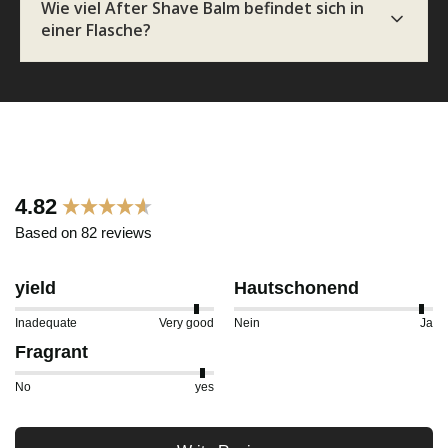
Wie viel After Shave Balm befindet sich in
noch Zeit.
einer Flasche?
9.8.2026
ANDRE
Verifizierter Kunde
Festes Shampoo - 5x Probierset
Erwartung wurde erfüllt 😎
9.8.2026
New content loaded
4.82
Based on 82 reviews
Christian
Verifizierter Kunde
yield
Hautschonend
Hochwertige Verarbeitung und angenehmer
Geruch
Inadequate
Very good
Nein
Ja
9.8.2026
Fragrant
No
yes
Ralf
Verifizierter Kunde