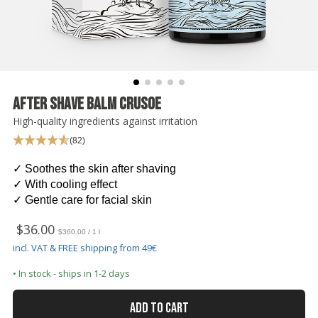
Rasiermesser - Sets
Fettige Kopfhaut
Rasurbrand
Hair & Body Wash
Rasierzubehör
Bartpflege - Sets
Sensible Kopfhaut
Schnitte & Verletzungen
Rasurzubehör - Sets
After Shave Balm Crusoe
High-quality ingredients against irritation
(82)
✓ Soothes the skin after shaving
✓ With cooling effect
✓ Gentle care for facial skin
$36.00
$360.00 / 1 l
incl. VAT & FREE shipping from 49€
• In stock - ships in 1-2 days
ADD TO CART