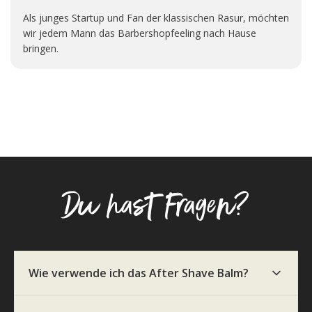
Als junges Startup und Fan der klassischen Rasur, möchten
wir jedem Mann das Barbershopfeeling nach Hause
bringen.
Markus
Verifizierter Kunde
Festes Shampoo Sandelholz
Hervorragend!
9.8.2026
Michael
Verifizierter Kunde
Men Essential Set - inkl. Soap Box Sea Breeze
Du hast Fragen?
Sehr gut , kaufe es wieder
9.8.2026
Matthias
Wie verwende ich das After Shave Balm?
Verifizierter Kunde
Premium Duschset - Hair Anti-Schuppen
Die Seife schäumt schnell auf und ist relativ
geruchsneutral. Zur Wirkung braucht es wohl